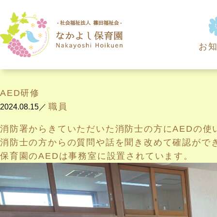
/
TOP
お知らせ
AED研修
お
AED研修
職員
2024.08.15／
消防署からきていただいた消防士の方にAEDの使
消防士の方からの質問や話を聞き改めて確認がで
保育園のAEDは事務室に設置されています。