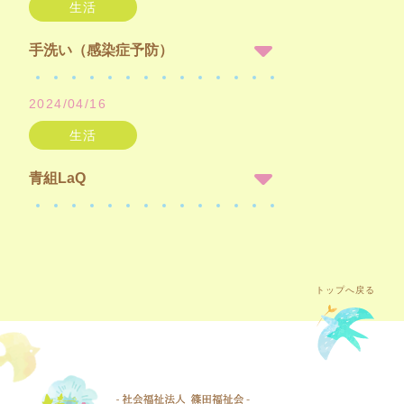
生活
手洗い（感染症予防）
2024/04/16
生活
青組LaQ
トップへ戻る